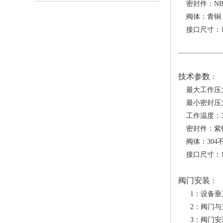
密封件：NB
阀体：青铜
接口尺寸：1/4’
技术参数
：
最大工作压力
最小密封压力：
工作温度：30
密封件：紫
阀体：304
接口尺寸：1/4’
阀门安装
：
1：设备垂直
2：阀门与主
3：阀门安装