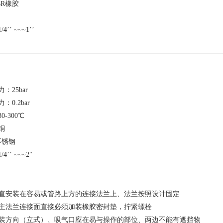
R橡胶
’ ~~~1’’
：25bar
0.2bar
-300℃
铜
不锈钢
’ ~~~2"
安装在容易或管路上方的连接法兰上、法兰按照设计固定
法兰连接面直接必须加装橡胶密封垫，拧紧螺栓
方向（立式）、吸气口应在易与操作的部位、两边不能有遮挡物