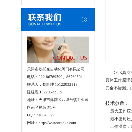
天津市欧托克自动化阀门有限公司
OTK真空破
电话：022-86769500、86769501
具体工作原理
联系人：蔡经理 15122032118
完全不渗漏。
陈经理 13920522115
地址：天津市津南区八里台镇工业园
技术参数
：
区南区禄纬道1号
最大工作压力
QQ：710643327
最小密封压力：
网址：http://www.otuoke.com
工作温度：0